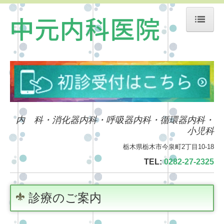
ホーム
院長紹介
診療のご案内
生活習慣病
内 科・消化器内科・
呼吸器内科
・
循環器内科
・
小児科
初診の方へ
栃木県栃木市今泉町2丁目10-18
発熱外来
TEL:
0282-27-2325
施設・設備のご案内
診療のご案内
交通案内