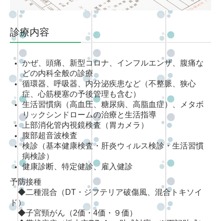
診療内容
かぜ、頭痛、新型コロナ、インフルエンザ、腹痛な
どの内科全般の診療
循環器、呼吸器、内分泌疾患など（不整脈、狭心
症、心筋梗塞の予後管理も含む）
生活習慣病（高血圧、糖尿病、高脂血症）、メタボ
リックシンドロームの治療と生活指導
上部消化管内視鏡検査
（胃カメラ）
腹部超音波検査
検診（
基本健康検査・肝炎ウィルス検診・生活習慣
病検診
）
健康診断、特定健診、雇入健診
予防接種
◆二種混合（DT・ジフテリア破傷風、混合トキソイ
ド）
◆子宮頸がん（2価・4価・９価）