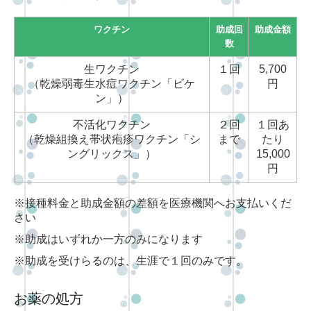
ワクチン
助成回
助成金額
数
生ワクチン
１回
5,700
（乾燥弱毒生水痘ワクチン「ビケ
円
ン」）
不活化ワクチン
２回
１回あ
（乾燥組換え帯状疱疹ワクチン「シ
まで
たり
ングリックス」）
15,000
円
※接種料金と助成金額の差額を医療機関へお支払いくだ
さい
※助成はいずれか一方のみになります
※助成を受けらるのは、生涯で１回のみです。
お薬の処方