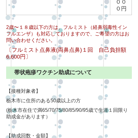
００
０円
2歳〜１８歳以下の方は、フルミスト（経鼻弱毒性イン
フルエンザ）も対応しておりますので、ご希望の方はお
問い合わせください。
〔フルミスト点鼻液(両鼻点鼻)１回 自己負担額
6,600円〕
帯状疱疹ワクチン助成について
【接種対象者】
栃木市に住所のある50歳以上の方
(栃木市在住で満65/70/75/80/85/90/95歳で生涯１回限り
助成金があります）
【助成回数・金額】