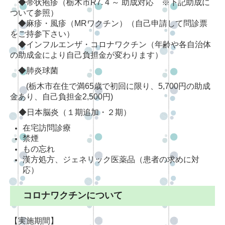
◆帯状疱疹（栃木市R7. 4 ～ 助成対応 ※下記助成に
ついて参照）
◆麻疹・風疹（MRワクチン）（自己申請して問診票
をご持参下さい）
◆
インフルエンザ・
コロナワクチン（年齢や各自治体
の助成金により自己負担金が変わります）
◆
肺炎球菌
(栃木市在住で満65歳で初回に限り、5,700円の助成
金あり、自己負担金2,500円)
◆日本脳炎（１
期追加・２期）
在宅訪問診療
禁煙
もの忘れ
漢方処方、ジェネリック医薬品（患者の求めに対
応）
コロナワクチンについて
【実施期間】