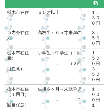
額
栃木市在住 ６５
才以上
１，
３０
０円
市内外在住 高校生～６５才未満の
３，
方
５０
０円
栃木市在住 小学生～中学生（１回
１，
目）
５０
〃 （２
回
０円
目任意）
３，
５０
０円
栃木市在住 生後６ヶ月～未就学児
１，
（１回目）
００
〃 （２
０円
回目任意）
１，